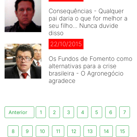
Consequências - Qualquer
pai daria o que for melhor a
seu filho... Nunca duvide
disso
22/10/2015
Os Fundos de Fomento como
alternativas para a crise
brasileira - O Agronegócio
agradece
Anterior
1
2
3
4
5
6
7
8
9
10
11
12
13
14
15