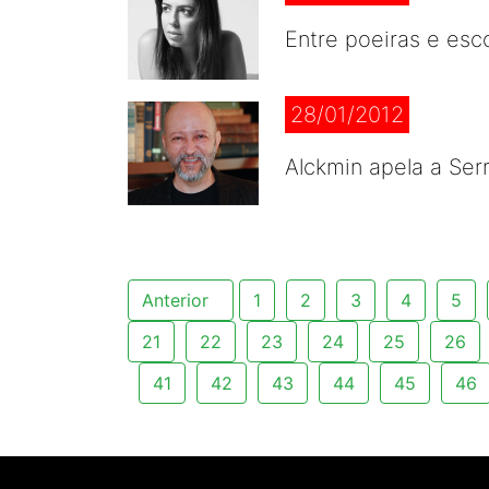
Entre poeiras e esc
28/01/2012
Alckmin apela a Ser
Anterior
1
2
3
4
5
21
22
23
24
25
26
41
42
43
44
45
46