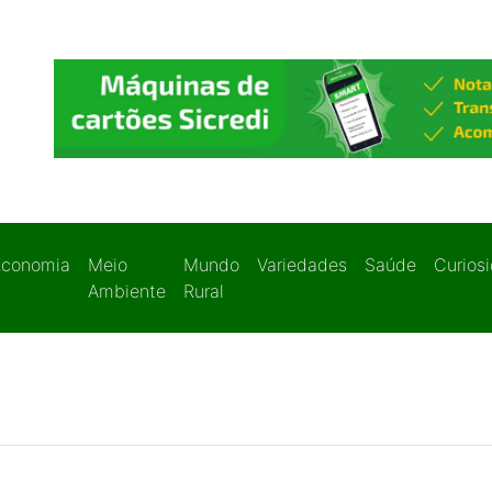
Economia
Meio
Mundo
Variedades
Saúde
Curios
Ambiente
Rural