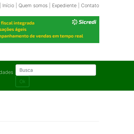
|
Início
|
Quem somos
|
Expediente
|
Contato
idades
Ok