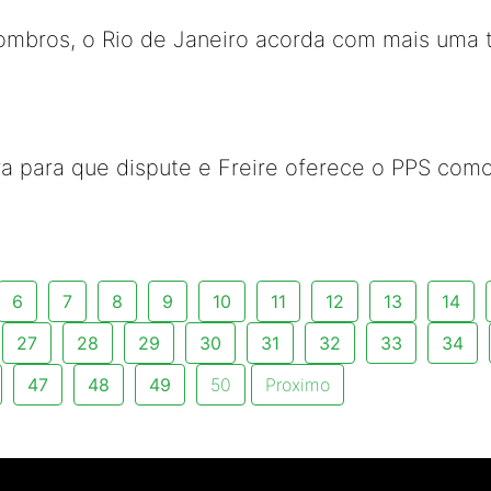
ombros, o Rio de Janeiro acorda com mais uma t
ra para que dispute e Freire oferece o PPS como
6
7
8
9
10
11
12
13
14
27
28
29
30
31
32
33
34
47
48
49
50
Proximo