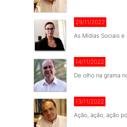
29/11/2022
As Mídias Sociais e
14/11/2022
De olho na grama no
13/11/2022
Ação, ação, ação p