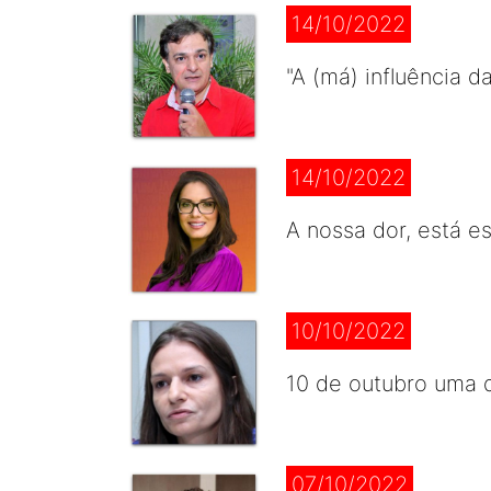
14/10/2022
"A (má) influência 
14/10/2022
A nossa dor, está e
10/10/2022
10 de outubro uma d
07/10/2022