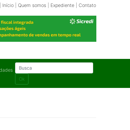
|
Início
|
Quem somos
|
Expediente
|
Contato
idades
Ok