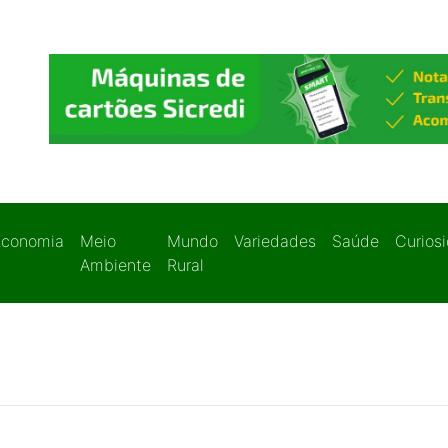
Economia
Meio
Mundo
Variedades
Saúde
Curios
Ambiente
Rural