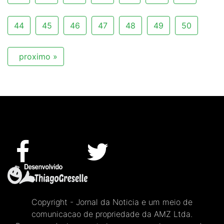
44
45
46
47
48
49
50
proximo »
Copyright - Jornal da Noticia e um meio de
comunicacao de propriedade da AMZ Ltda.