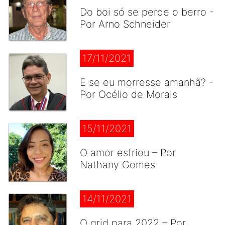
Do boi só se perde o berro -
Por Arno Schneider
17/11/2021
E se eu morresse amanhã? -
Por Océlio de Morais
15/11/2021
O amor esfriou – Por
Nathany Gomes
14/11/2021
O grid para 2022 – Por