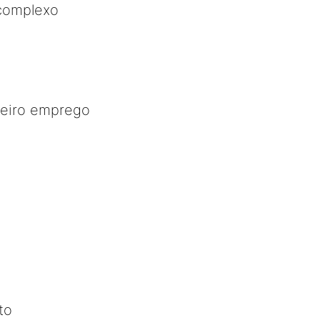
complexo
meiro emprego
to