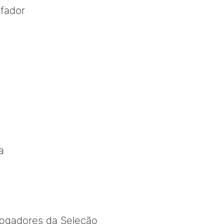
efador
a
jogadores da Seleção