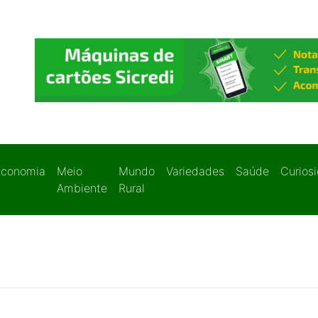
Economia
Meio
Mundo
Variedades
Saúde
Curios
Ambiente
Rural