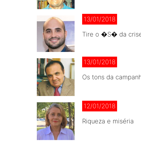
13/01/2018
Tire o �S� da cris
13/01/2018
Os tons da campanha
12/01/2018
Riqueza e miséria