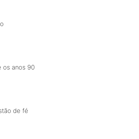
ro
 os anos 90
stão de fé