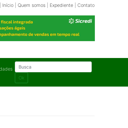
|
Início
|
Quem somos
|
Expediente
|
Contato
idades
Ok