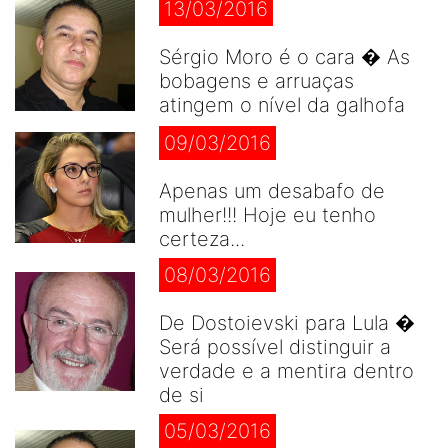
13/03/2016
Sérgio Moro é o cara � As
bobagens e arruaças
atingem o nível da galhofa
09/03/2016
Apenas um desabafo de
mulher!!! Hoje eu tenho
certeza...
08/03/2016
De Dostoievski para Lula �
Será possível distinguir a
verdade e a mentira dentro
de si
05/03/2016