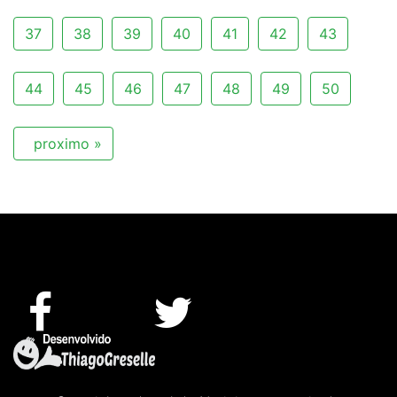
37
38
39
40
41
42
43
44
45
46
47
48
49
50
proximo »