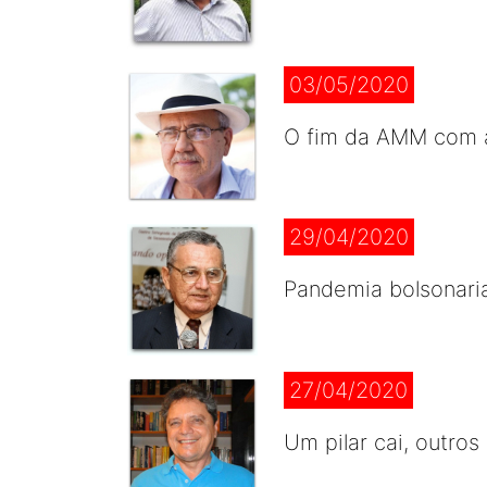
03/05/2020
O fim da AMM com 
29/04/2020
Pandemia bolsonari
27/04/2020
Um pilar cai, outro