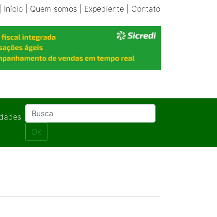
|
Início
|
Quem somos
|
Expediente
|
Contato
idades
Ok