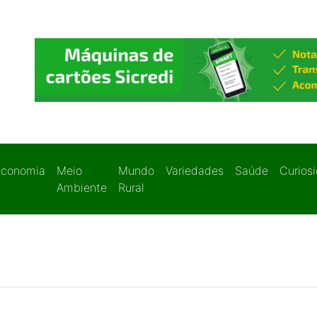
Economia
Meio
Mundo
Variedades
Saúde
Curios
Ambiente
Rural