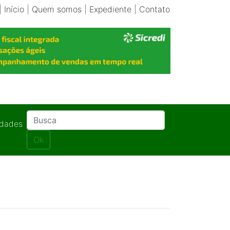
|
Início
|
Quem somos
|
Expediente
|
Contato
idades
Ok