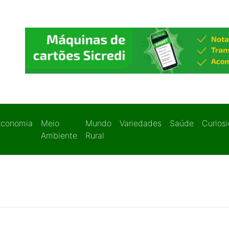
Economia
Meio
Mundo
Variedades
Saúde
Curios
Ambiente
Rural