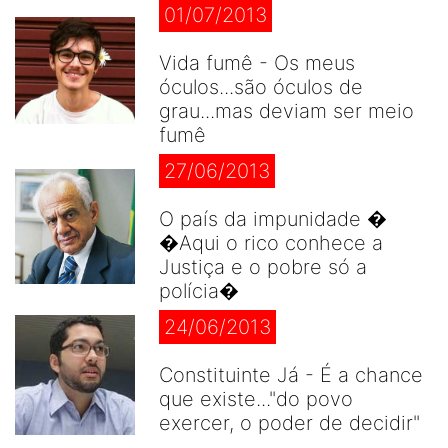
01/07/2013
Vida fumê - Os meus
óculos...são óculos de
grau...mas deviam ser meio
fumê
27/06/2013
O país da impunidade �
�Aqui o rico conhece a
Justiça e o pobre só a
polícia�
24/06/2013
Constituinte Já - É a chance
que existe..."do povo
exercer, o poder de decidir"