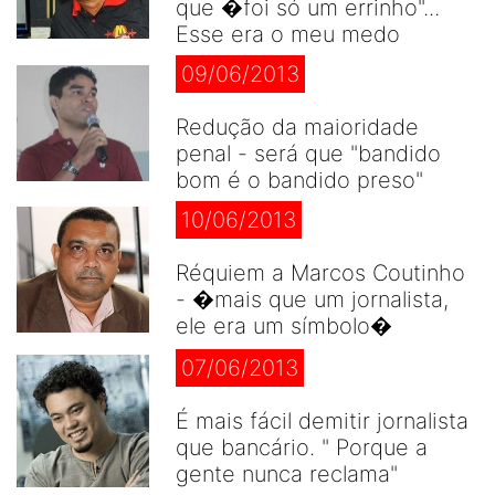
que �foi só um errinho"...
Esse era o meu medo
09/06/2013
Redução da maioridade
penal - será que "bandido
bom é o bandido preso"
10/06/2013
Réquiem a Marcos Coutinho
- �mais que um jornalista,
ele era um símbolo�
07/06/2013
É mais fácil demitir jornalista
que bancário. " Porque a
gente nunca reclama"