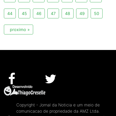
44
45
46
47
48
49
50
proximo »
Copyright - Jornal da Noticia e um meio de
comunicacao de propriedade da AMZ Ltda.