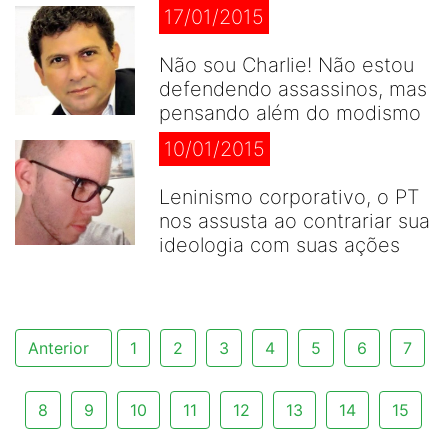
17/01/2015
Não sou Charlie! Não estou
defendendo assassinos, mas
pensando além do modismo
10/01/2015
Leninismo corporativo, o PT
nos assusta ao contrariar sua
ideologia com suas ações
Anterior
1
2
3
4
5
6
7
8
9
10
11
12
13
14
15