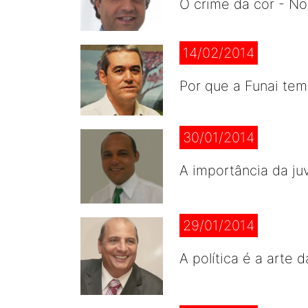
O crime da cor - No
14/02/2014
Por que a Funai te
30/01/2014
A importância da j
29/01/2014
A política é a arte 