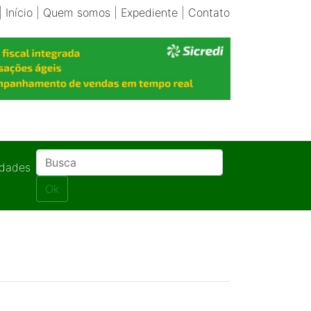
|
Início
|
Quem somos
|
Expediente
|
Contato
idades
Ok