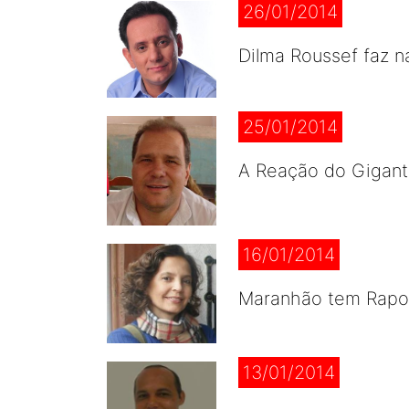
26/01/2014
Dilma Roussef faz n
25/01/2014
A Reação do Gigant
16/01/2014
Maranhão tem Rapos
13/01/2014