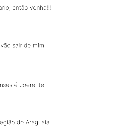
io, então venha!!!
o vão sair de mim
enses é coerente
 região do Araguaia