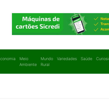
Economia
Meio
Mundo
Variedades
Saúde
Curios
Ambiente
Rural