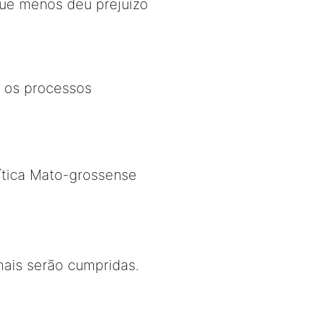
que menos deu prejuízo
a os processos
ítica Mato-grossense
amais serão cumpridas.