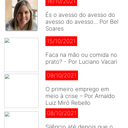
16/10/2021
És o avesso do avesso do
avesso do avesso... Por Bel
Soares
15/10/2021
Faca na mão ou comida no
prato? - Por Luciano Vacari
09/10/2021
O primeiro emprego em
meio à crise – Por Arnaldo
Luiz Miró Rebello
08/10/2021
Silêncio até depois que o