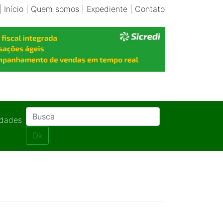
|
Início
|
Quem somos
|
Expediente
|
Contato
idades
Ok