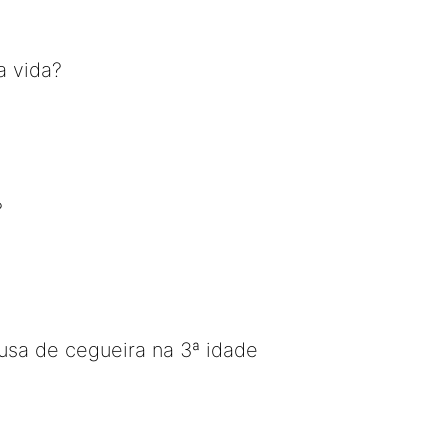
a vida?
?
ausa de cegueira na 3ª idade