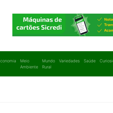
Economia
Meio
Mundo
Variedades
Saúde
Curios
Ambiente
Rural