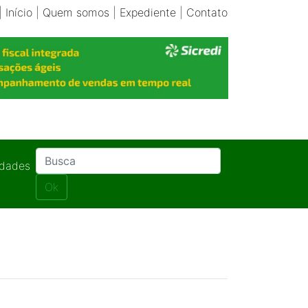
|
Início
|
Quem somos
|
Expediente
|
Contato
idades
Ok