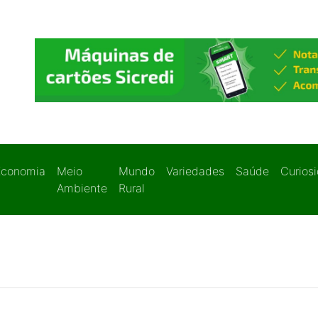
Economia
Meio
Mundo
Variedades
Saúde
Curios
Ambiente
Rural