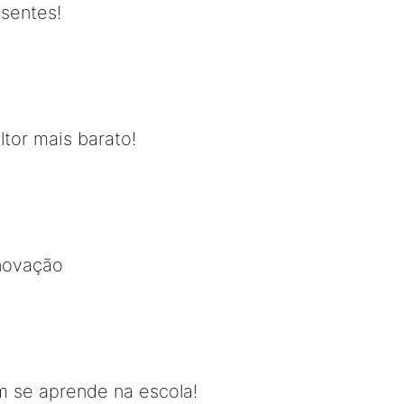
usentes!
ltor mais barato!
inovação
 se aprende na escola!