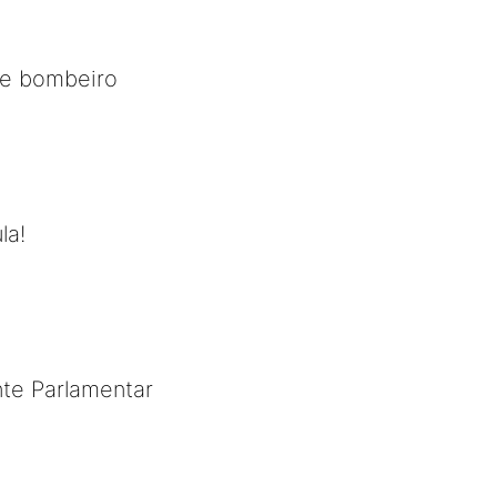
de bombeiro
la!
nte Parlamentar