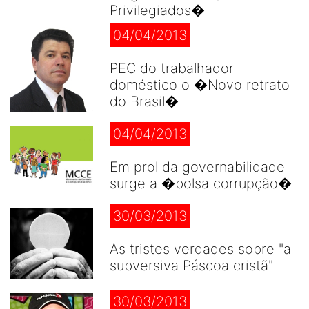
Privilegiados�
04/04/2013
PEC do trabalhador
doméstico o �Novo retrato
do Brasil�
04/04/2013
Em prol da governabilidade
surge a �bolsa corrupção�
30/03/2013
As tristes verdades sobre "a
subversiva Páscoa cristã"
30/03/2013