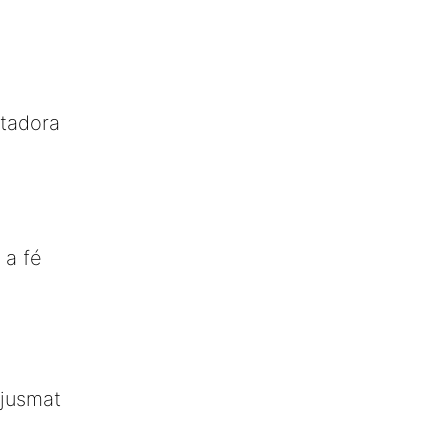
stadora
 a fé
njusmat