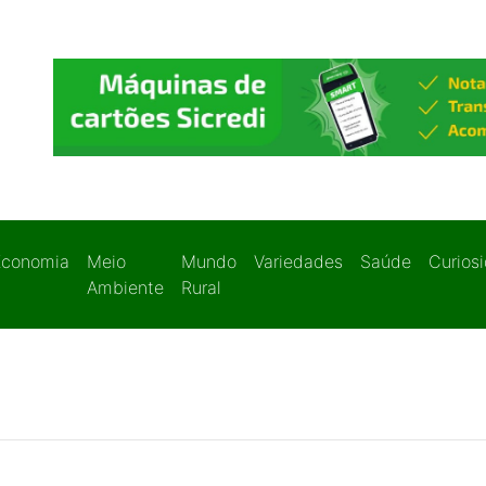
Economia
Meio
Mundo
Variedades
Saúde
Curios
Ambiente
Rural