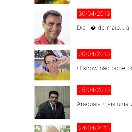
30/04/2013
Dia 1� de maio... a 
30/04/2013
O show não pode par
25/04/2013
Araguaia mais uma v
24/04/2013