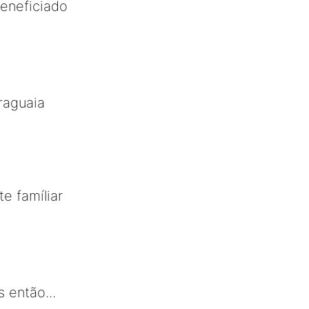
beneficiado
raguaia
e famíliar
 então...