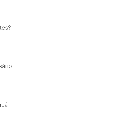
tes?
sário
abá