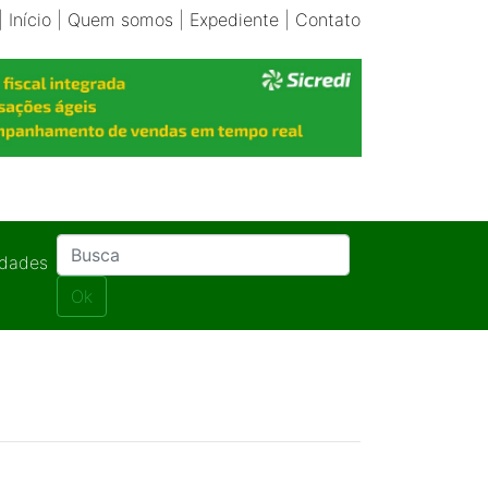
|
Início
|
Quem somos
|
Expediente
|
Contato
idades
Ok