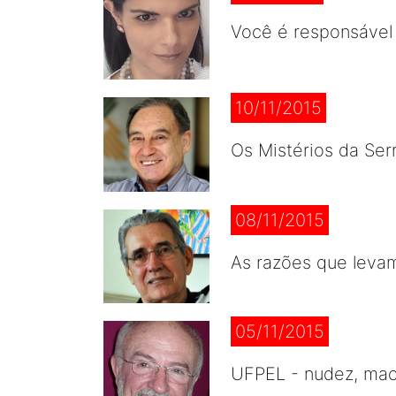
Você é responsável 
10/11/2015
Os Mistérios da Ser
08/11/2015
As razões que leva
05/11/2015
UFPEL - nudez, maco