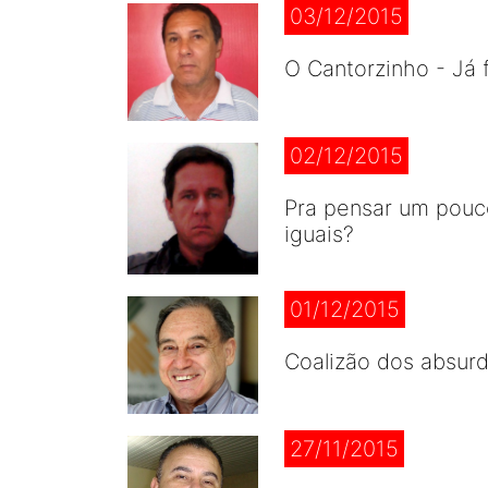
03/12/2015
O Cantorzinho - Já 
02/12/2015
Pra pensar um pouc
iguais?
01/12/2015
Coalizão dos absurd
27/11/2015