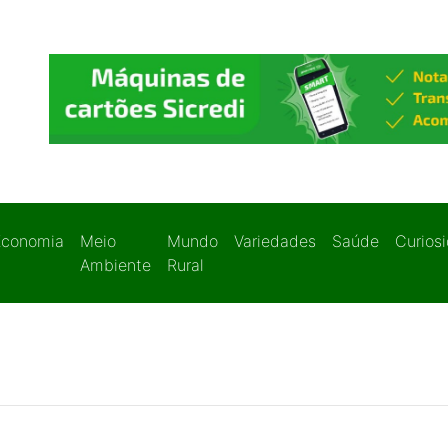
Economia
Meio
Mundo
Variedades
Saúde
Curios
Ambiente
Rural