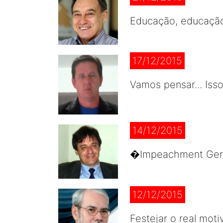
Educação, educação
17/12/2015
Vamos pensar... Iss
14/12/2015
�Impeachment Geral
12/12/2015
Festejar o real mot