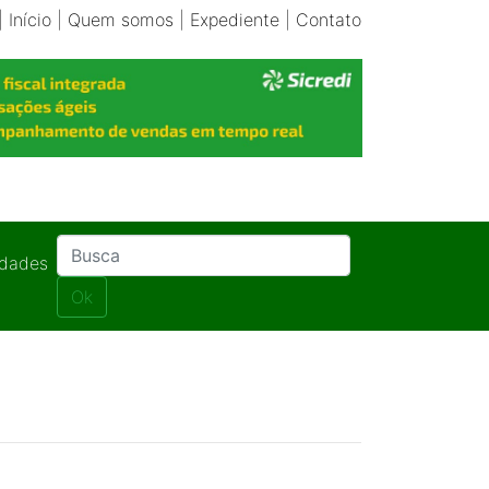
|
Início
|
Quem somos
|
Expediente
|
Contato
idades
Ok