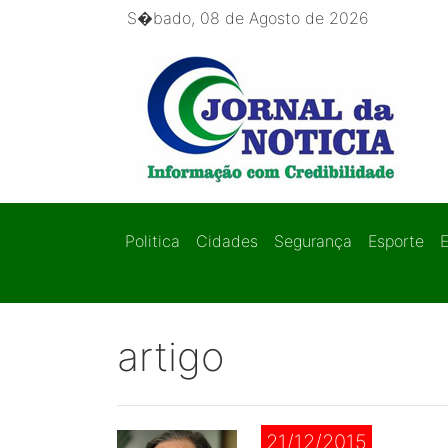
S�bado, 08 de Agosto de 2026
Politica
Cidades
Segurança
Esporte
artigo
21/12/2015