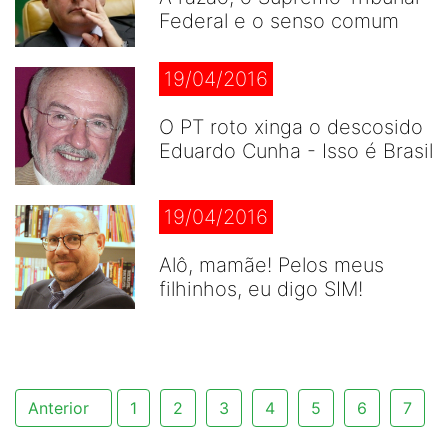
Federal e o senso comum
19/04/2016
O PT roto xinga o descosido
Eduardo Cunha - Isso é Brasil
19/04/2016
Alô, mamãe! Pelos meus
filhinhos, eu digo SIM!
Anterior
1
2
3
4
5
6
7