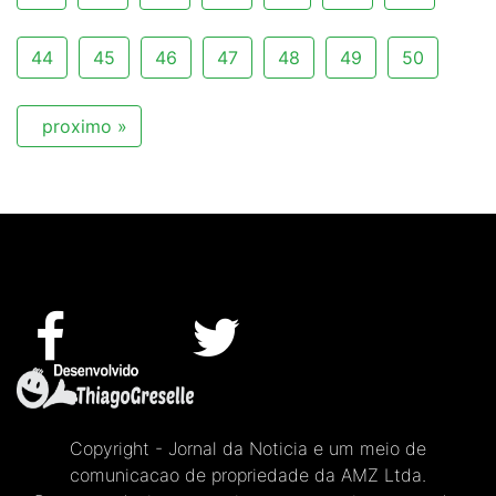
44
45
46
47
48
49
50
proximo »
Copyright - Jornal da Noticia e um meio de
comunicacao de propriedade da AMZ Ltda.