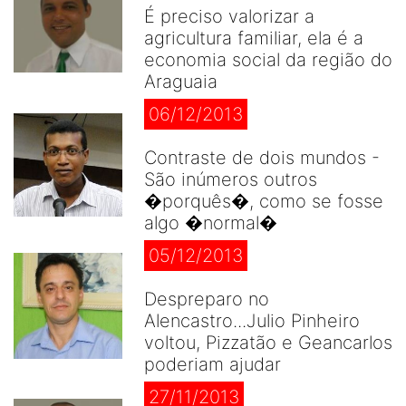
É preciso valorizar a
agricultura familiar, ela é a
economia social da região do
Araguaia
06/12/2013
Contraste de dois mundos -
São inúmeros outros
�porquês�, como se fosse
algo �normal�
05/12/2013
Despreparo no
Alencastro...Julio Pinheiro
voltou, Pizzatão e Geancarlos
poderiam ajudar
27/11/2013