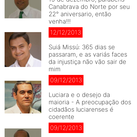
Canabrava do Norte por seu
22° aniversario, então
venha!!!
12/12/2013
Suiá Missú: 365 dias se
passaram, e as variás faces
da injustiça não vão sair de
mim
09/12/2013
Luciara e o desejo da
maioria - A preocupação dos
cidadãos luciarenses é
coerente
09/12/2013