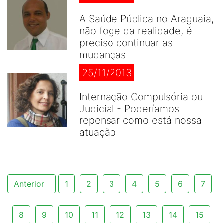
A Saúde Pública no Araguaia,
não foge da realidade, é
preciso continuar as
mudanças
25/11/2013
Internação Compulsória ou
Judicial - Poderíamos
repensar como está nossa
atuação
Anterior
1
2
3
4
5
6
7
8
9
10
11
12
13
14
15