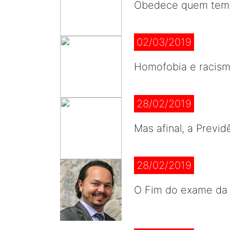
Obedece quem tem j
02/03/2019
Homofobia e racism
28/02/2019
Mas afinal, a Previ
28/02/2019
O Fim do exame da