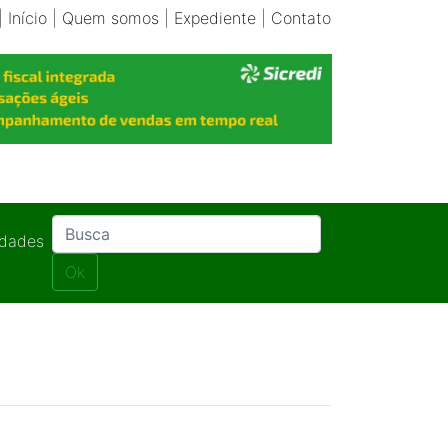
|
Início
|
Quem somos
|
Expediente
|
Contato
idades
Ok