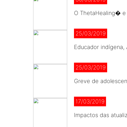
O ThetaHealing� e 
25/03/2019
Educador indígena, 
25/03/2019
Greve de adolescen
17/03/2019
Impactos das atuali