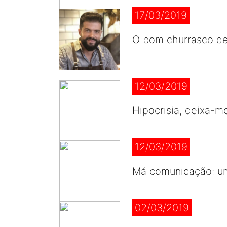
17/03/2019
O bom churrasco d
12/03/2019
Hipocrisia, deixa-m
12/03/2019
Má comunicação: u
02/03/2019