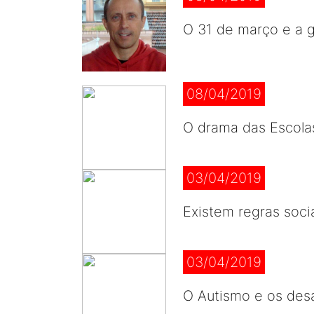
O 31 de março e a g
08/04/2019
O drama das Escola
03/04/2019
Existem regras socia
03/04/2019
O Autismo e os desa