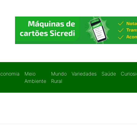
Economia
Meio
Mundo
Variedades
Saúde
Curios
Ambiente
Rural