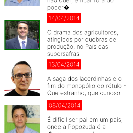
não quer, é ficar fora do
poder�
14/04/2014
O drama dos agricultores,
atingidos por quebras de
produção, no País das
supersafras
13/04/2014
A saga dos lacerdinhas e o
fim do monopólio do rótulo -
Que estranho, que curioso
08/04/2014
É difícil ser pai em um país,
onde a Popozuda é a