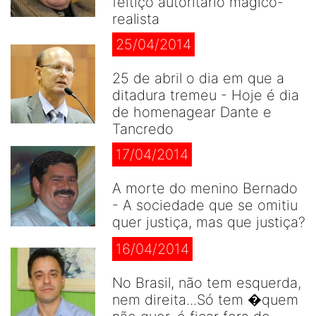
feitiço autoritário mágico-
realista
25/04/2014
25 de abril o dia em que a
ditadura tremeu - Hoje é dia
de homenagear Dante e
Tancredo
17/04/2014
A morte do menino Bernado
- A sociedade que se omitiu
quer justiça, mas que justiça?
16/04/2014
No Brasil, não tem esquerda,
nem direita...Só tem �quem