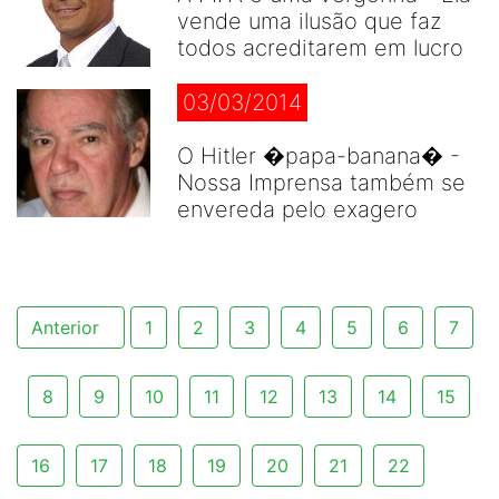
vende uma ilusão que faz
todos acreditarem em lucro
03/03/2014
O Hitler �papa-banana� -
Nossa Imprensa também se
envereda pelo exagero
Anterior
1
2
3
4
5
6
7
8
9
10
11
12
13
14
15
16
17
18
19
20
21
22