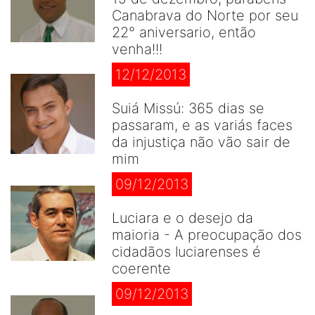
Canabrava do Norte por seu
22° aniversario, então
venha!!!
12/12/2013
Suiá Missú: 365 dias se
passaram, e as variás faces
da injustiça não vão sair de
mim
09/12/2013
Luciara e o desejo da
maioria - A preocupação dos
cidadãos luciarenses é
coerente
09/12/2013