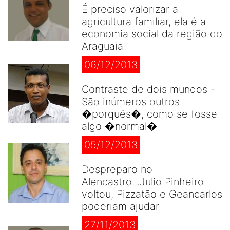
É preciso valorizar a
agricultura familiar, ela é a
economia social da região do
Araguaia
06/12/2013
Contraste de dois mundos -
São inúmeros outros
�porquês�, como se fosse
algo �normal�
05/12/2013
Despreparo no
Alencastro...Julio Pinheiro
voltou, Pizzatão e Geancarlos
poderiam ajudar
27/11/2013