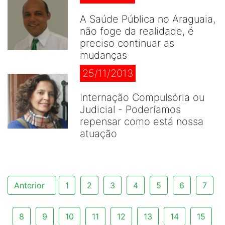
A Saúde Pública no Araguaia,
não foge da realidade, é
preciso continuar as
mudanças
25/11/2013
Internação Compulsória ou
Judicial - Poderíamos
repensar como está nossa
atuação
Anterior
1
2
3
4
5
6
7
8
9
10
11
12
13
14
15