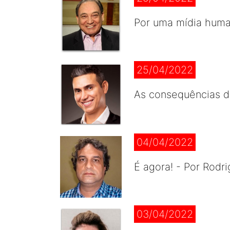
Por uma mídia huma
25/04/2022
As consequências d
04/04/2022
É agora! - Por Rodr
03/04/2022