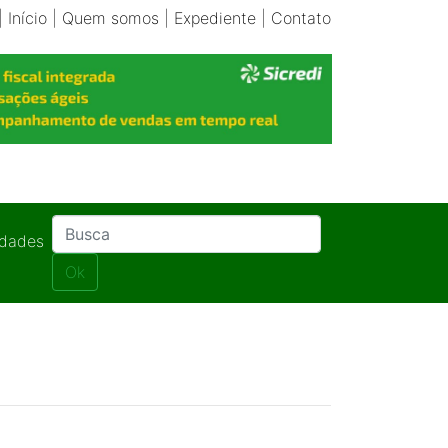
|
Início
|
Quem somos
|
Expediente
|
Contato
idades
Ok