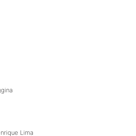
ggina
enrique Lima