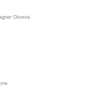
ner Oliveira
ione