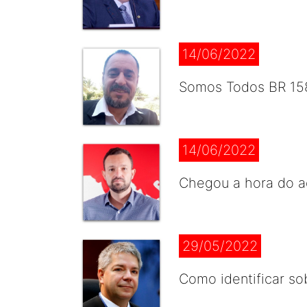
14/06/2022
Somos Todos BR 158
14/06/2022
Chegou a hora do a
29/05/2022
Como identificar so