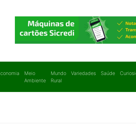
Economia
Meio
Mundo
Variedades
Saúde
Curios
Ambiente
Rural