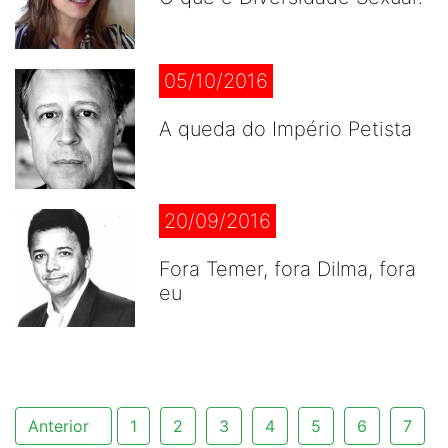
05/10/2016
A queda do Império Petista
20/09/2016
Fora Temer, fora Dilma, fora
eu
Anterior
1
2
3
4
5
6
7