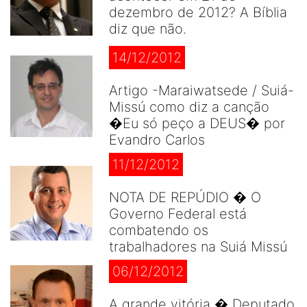
dezembro de 2012? A Bíblia
diz que não.
14/12/2012
Artigo -Maraiwatsede / Suiá-
Missú como diz a canção
�Eu só peço a DEUS� por
Evandro Carlos
11/12/2012
NOTA DE REPÚDIO � O
Governo Federal está
combatendo os
trabalhadores na Suiá Missú
06/12/2012
A grande vitória � Deputado