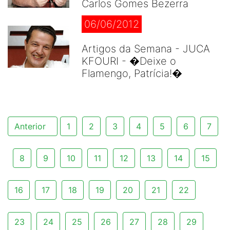
Carlos Gomes Bezerra
06/06/2012
Artigos da Semana - JUCA
KFOURI - �Deixe o
Flamengo, Patrícia!�
Anterior
1
2
3
4
5
6
7
8
9
10
11
12
13
14
15
16
17
18
19
20
21
22
23
24
25
26
27
28
29