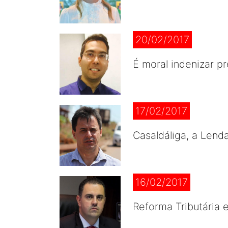
20/02/2017
É moral indenizar p
17/02/2017
Casaldáliga, a Lend
16/02/2017
Reforma Tributária 