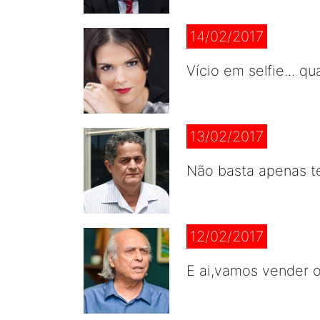
14/02/2017
Vício em selfie... 
13/02/2017
Não basta apenas te
12/02/2017
E ai,vamos vender o