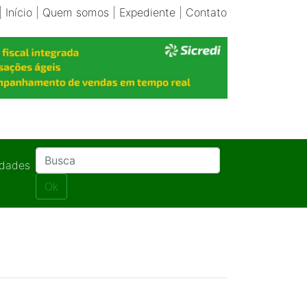
|
Início
|
Quem somos
|
Expediente
|
Contato
idades
Ok