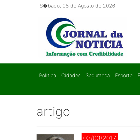
S�bado, 08 de Agosto de 2026
Politica
Cidades
Segurança
Esporte
artigo
03/03/2017