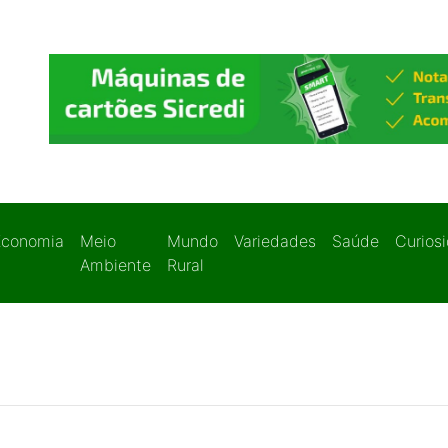
Economia
Meio
Mundo
Variedades
Saúde
Curios
Ambiente
Rural