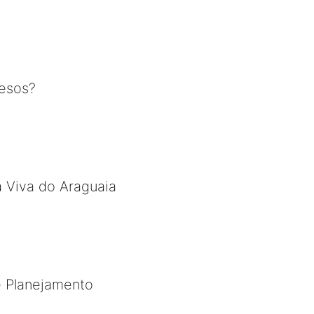
resos?
a Viva do Araguaia
e Planejamento