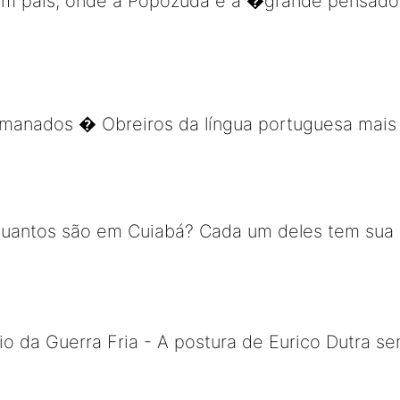
em um país, onde a Popozuda é a �grande pensa
rmanados � Obreiros da língua portuguesa mais 
uantos são em Cuiabá? Cada um deles tem sua his
 da Guerra Fria - A postura de Eurico Dutra sem