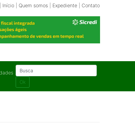
|
Início
|
Quem somos
|
Expediente
|
Contato
idades
Ok