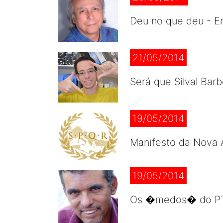
Deu no que deu - Er
21/05/2014
Será que Silval Bar
19/05/2014
Manifesto da Nova 
19/05/2014
Os �medos� do PT e