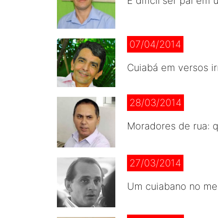
É difícil ser pai 
07/04/2014
Cuiabá em versos i
28/03/2014
Moradores de rua: q
27/03/2014
Um cuiabano no meio