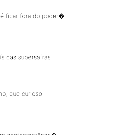
 é ficar fora do poder�
ís das supersafras
ho, que curioso