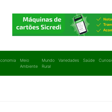
Economia
Meio
Mundo
Variedades
Saúde
Curios
Ambiente
Rural