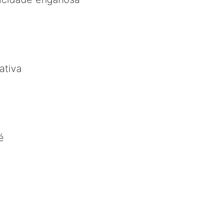
ativa
é