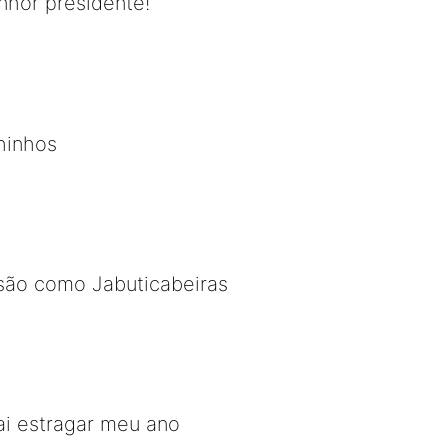
nhor presidente!
hinhos
 são como Jabuticabeiras
ai estragar meu ano