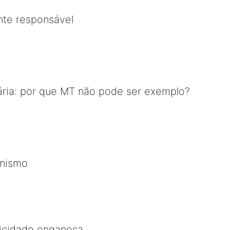
te responsável
ária: por que MT não pode ser exemplo?
unismo
icidade enganosa