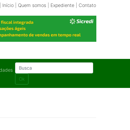
|
Início
|
Quem somos
|
Expediente
|
Contato
idades
Ok