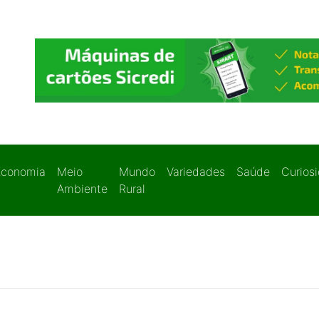
Economia
Meio
Mundo
Variedades
Saúde
Curios
Ambiente
Rural