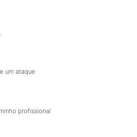
s
de um ataque
inho profissional