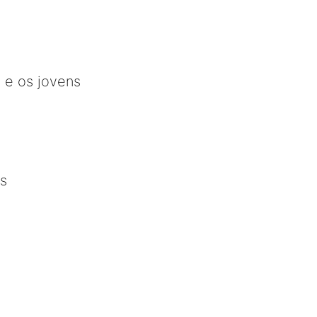
 e os jovens
is