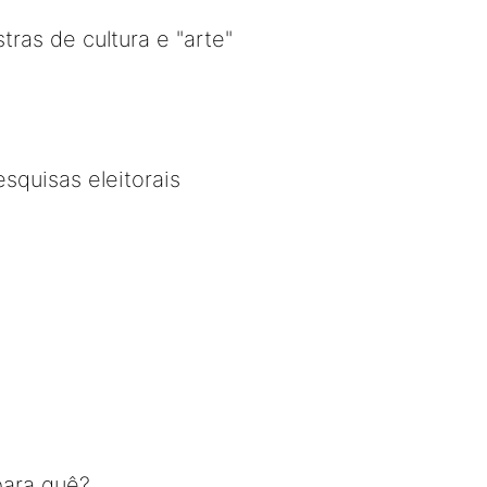
ras de cultura e "arte"
squisas eleitorais
para quê?