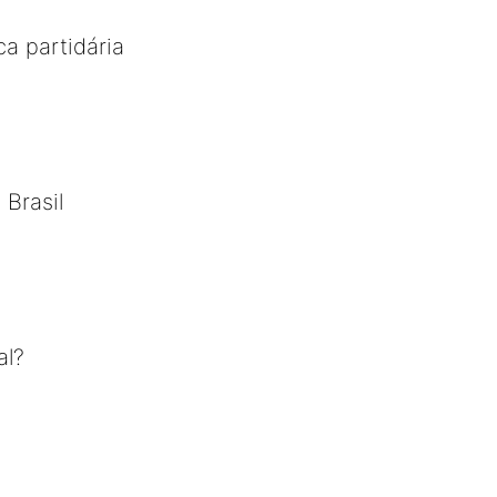
ca partidária
 Brasil
al?