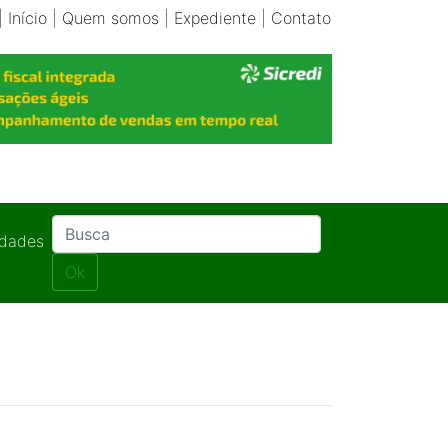
|
Início
|
Quem somos
|
Expediente
|
Contato
idades
Ok