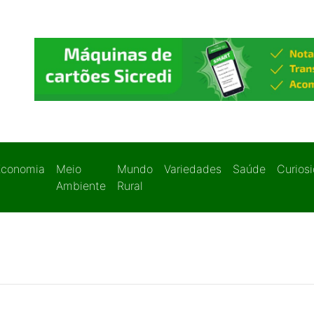
Economia
Meio
Mundo
Variedades
Saúde
Curios
Ambiente
Rural