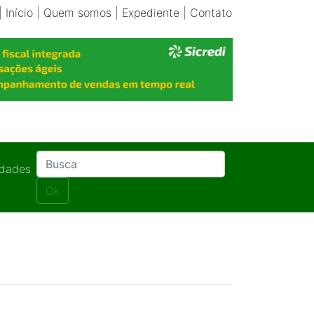
|
Início
|
Quem somos
|
Expediente
|
Contato
idades
Ok