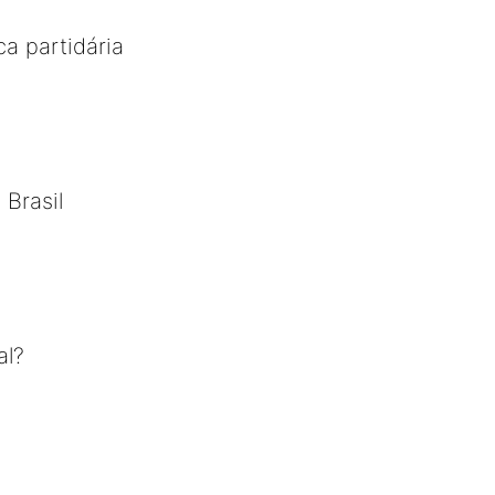
ca partidária
 Brasil
al?