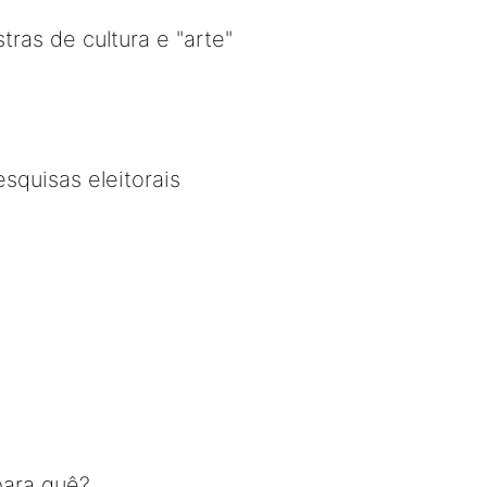
ras de cultura e "arte"
squisas eleitorais
para quê?