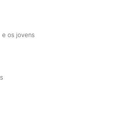
 e os jovens
is