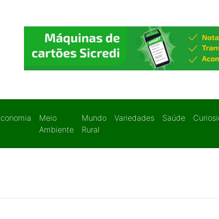
Economia
Meio
Mundo
Variedades
Saúde
Curios
Ambiente
Rural