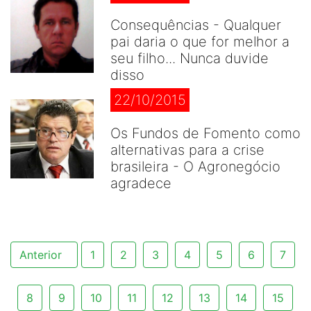
Consequências - Qualquer
pai daria o que for melhor a
seu filho... Nunca duvide
disso
22/10/2015
Os Fundos de Fomento como
alternativas para a crise
brasileira - O Agronegócio
agradece
Anterior
1
2
3
4
5
6
7
8
9
10
11
12
13
14
15