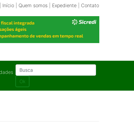
|
Início
|
Quem somos
|
Expediente
|
Contato
idades
Ok