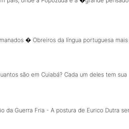
em um país, onde a Popozuda é a �grande pensa
rmanados � Obreiros da língua portuguesa mais 
uantos são em Cuiabá? Cada um deles tem sua his
 da Guerra Fria - A postura de Eurico Dutra sem