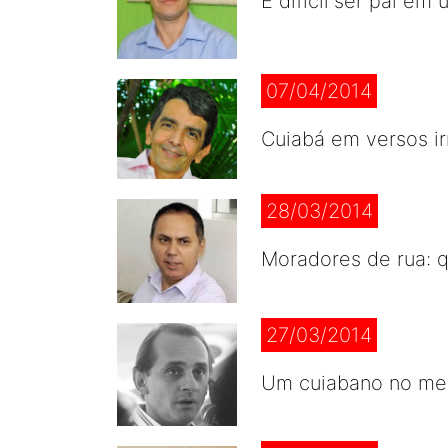
É difícil ser pai 
07/04/2014
Cuiabá em versos i
28/03/2014
Moradores de rua: q
27/03/2014
Um cuiabano no meio