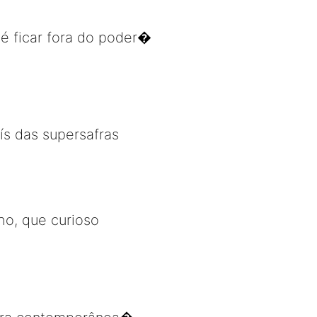
 é ficar fora do poder�
ís das supersafras
ho, que curioso