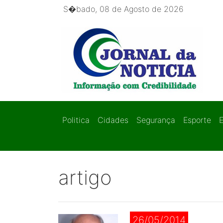
S�bado, 08 de Agosto de 2026
Politica
Cidades
Segurança
Esporte
artigo
26/05/2014