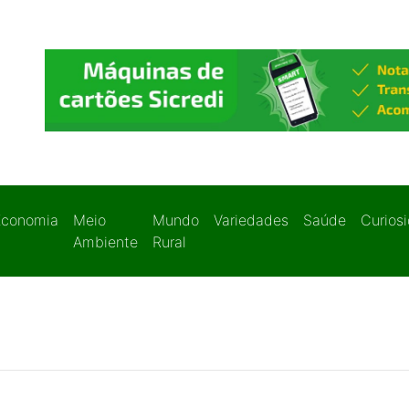
Economia
Meio
Mundo
Variedades
Saúde
Curios
Ambiente
Rural