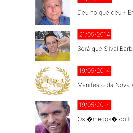
Deu no que deu - Er
21/05/2014
Será que Silval Bar
19/05/2014
Manifesto da Nova 
19/05/2014
Os �medos� do PT e