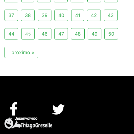
37
38
39
40
41
42
43
44
45
46
47
48
49
50
proximo »