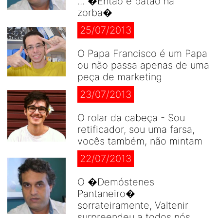
... �Então é batão na
zorba�
25/07/2013
O Papa Francisco é um Papa
ou não passa apenas de uma
peça de marketing
23/07/2013
O rolar da cabeça - Sou
retificador, sou uma farsa,
vocês também, não mintam
22/07/2013
O �Demóstenes
Pantaneiro�
sorrateiramente, Valtenir
surpreendeu a todos nós