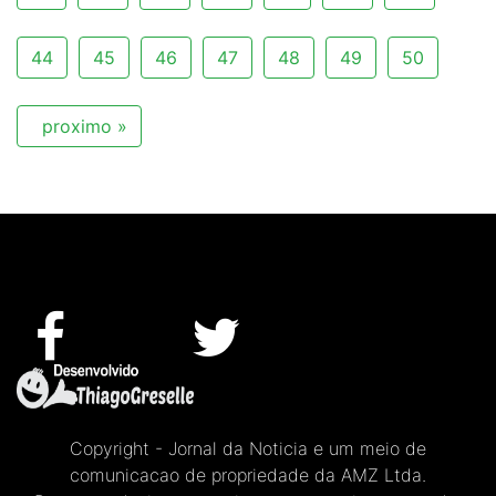
44
45
46
47
48
49
50
proximo »
Copyright - Jornal da Noticia e um meio de
comunicacao de propriedade da AMZ Ltda.