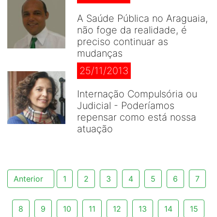
A Saúde Pública no Araguaia,
não foge da realidade, é
preciso continuar as
mudanças
25/11/2013
Internação Compulsória ou
Judicial - Poderíamos
repensar como está nossa
atuação
Anterior
1
2
3
4
5
6
7
8
9
10
11
12
13
14
15