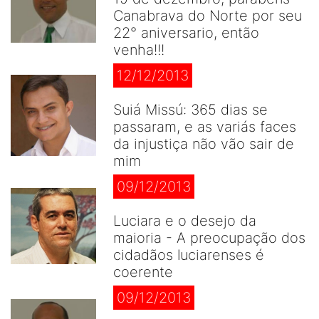
Canabrava do Norte por seu
22° aniversario, então
venha!!!
12/12/2013
Suiá Missú: 365 dias se
passaram, e as variás faces
da injustiça não vão sair de
mim
09/12/2013
Luciara e o desejo da
maioria - A preocupação dos
cidadãos luciarenses é
coerente
09/12/2013