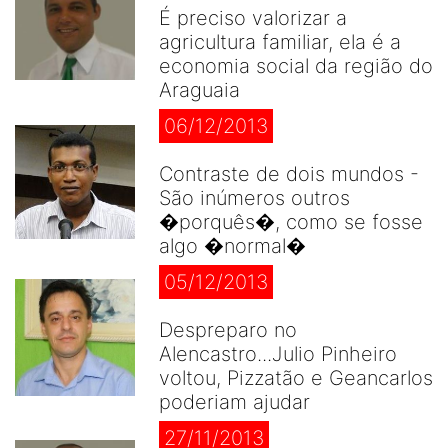
É preciso valorizar a
agricultura familiar, ela é a
economia social da região do
Araguaia
06/12/2013
Contraste de dois mundos -
São inúmeros outros
�porquês�, como se fosse
algo �normal�
05/12/2013
Despreparo no
Alencastro...Julio Pinheiro
voltou, Pizzatão e Geancarlos
poderiam ajudar
27/11/2013