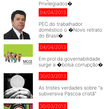
Privilegiados�
04/04/2013
PEC do trabalhador
doméstico o �Novo retrato
do Brasil�
04/04/2013
Em prol da governabilidade
surge a �bolsa corrupção�
30/03/2013
As tristes verdades sobre "a
subversiva Páscoa cristã"
30/03/2013