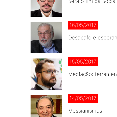
Será o fim da Socia
16/05/2017
Desabafo e espera
15/05/2017
Mediação: ferrament
14/05/2017
Messianismos