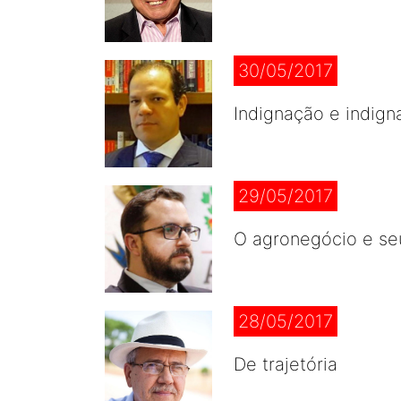
30/05/2017
Indignação e indign
29/05/2017
O agronegócio e seu
28/05/2017
De trajetória