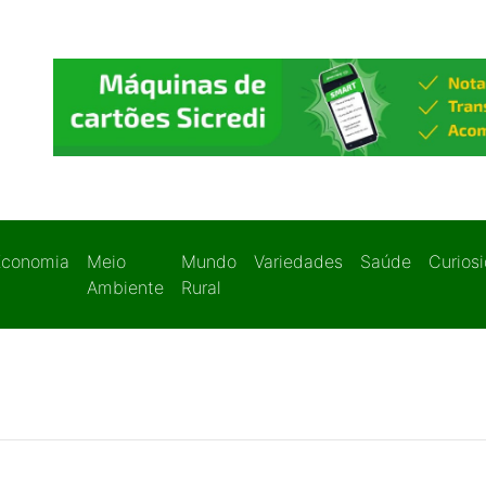
Economia
Meio
Mundo
Variedades
Saúde
Curios
Ambiente
Rural