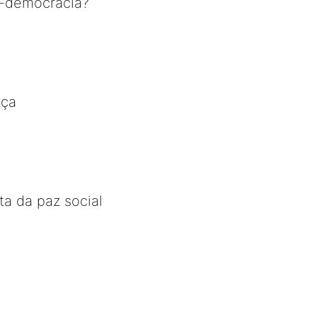
l-democracia?
nça
a da paz social