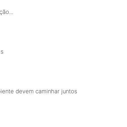
ção...
is
iente devem caminhar juntos