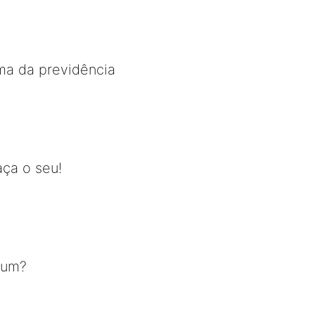
ma da previdência
aça o seu!
 um?