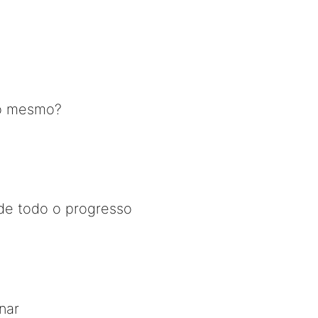
a
do mesmo?
 de todo o progresso
nar