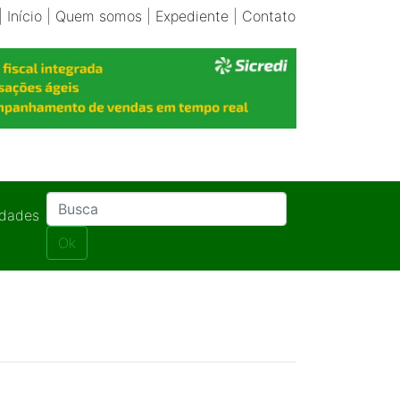
|
Início
|
Quem somos
|
Expediente
|
Contato
idades
Ok