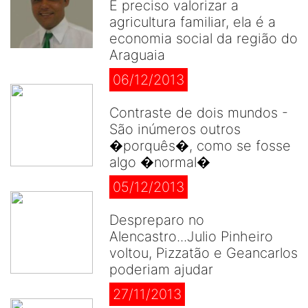
É preciso valorizar a
agricultura familiar, ela é a
economia social da região do
Araguaia
06/12/2013
Contraste de dois mundos -
São inúmeros outros
�porquês�, como se fosse
algo �normal�
05/12/2013
Despreparo no
Alencastro...Julio Pinheiro
voltou, Pizzatão e Geancarlos
poderiam ajudar
27/11/2013