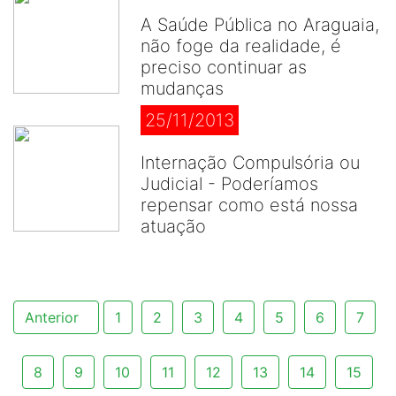
A Saúde Pública no Araguaia,
não foge da realidade, é
preciso continuar as
mudanças
25/11/2013
Internação Compulsória ou
Judicial - Poderíamos
repensar como está nossa
atuação
Anterior
1
2
3
4
5
6
7
8
9
10
11
12
13
14
15