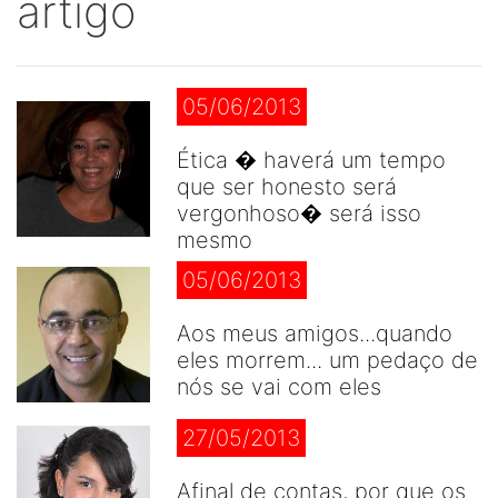
artigo
05/06/2013
Ética � haverá um tempo
que ser honesto será
vergonhoso� será isso
mesmo
05/06/2013
Aos meus amigos...quando
eles morrem... um pedaço de
nós se vai com eles
27/05/2013
Afinal de contas, por que os