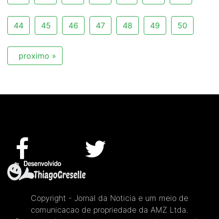
44
45
46
47
48
49
50
proximo »
Copyright - Jornal da Noticia e um meio de
comunicacao de propriedade da AMZ Ltda.