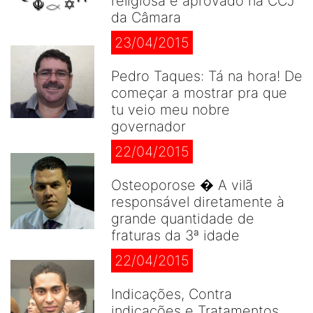
religiosa é aprovado na CCJ
da Câmara
23/04/2015
Pedro Taques: Tá na hora! De
começar a mostrar pra que
tu veio meu nobre
governador
22/04/2015
Osteoporose � A vilã
responsável diretamente à
grande quantidade de
fraturas da 3ª idade
22/04/2015
Indicações, Contra
indicações e Tratamentos