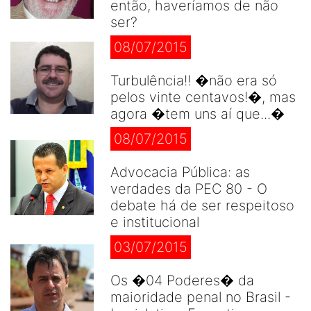
então, haveríamos de não
ser?
08/07/2015
Turbulência!! �não era só
pelos vinte centavos!�, mas
agora �tem uns aí que...�
08/07/2015
Advocacia Pública: as
verdades da PEC 80 - O
debate há de ser respeitoso
e institucional
03/07/2015
Os �04 Poderes� da
maioridade penal no Brasil -