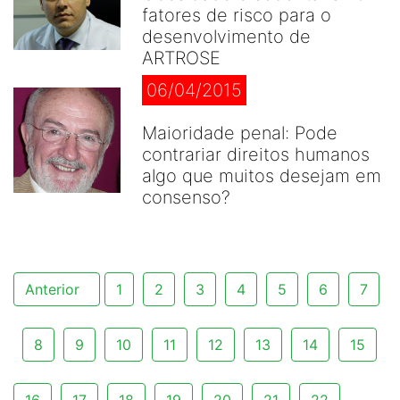
fatores de risco para o
desenvolvimento de
ARTROSE
06/04/2015
Maioridade penal: Pode
contrariar direitos humanos
algo que muitos desejam em
consenso?
Anterior
1
2
3
4
5
6
7
8
9
10
11
12
13
14
15