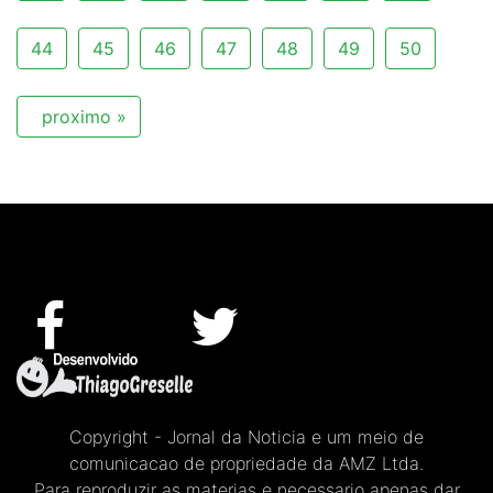
44
45
46
47
48
49
50
proximo »
Copyright - Jornal da Noticia e um meio de
comunicacao de propriedade da AMZ Ltda.
Para reproduzir as materias e necessario apenas dar