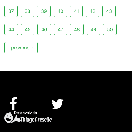
37
38
39
40
41
42
43
44
45
46
47
48
49
50
proximo »