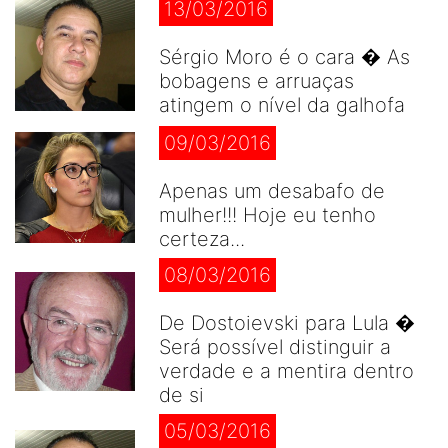
13/03/2016
Sérgio Moro é o cara � As
bobagens e arruaças
atingem o nível da galhofa
09/03/2016
Apenas um desabafo de
mulher!!! Hoje eu tenho
certeza...
08/03/2016
De Dostoievski para Lula �
Será possível distinguir a
verdade e a mentira dentro
de si
05/03/2016