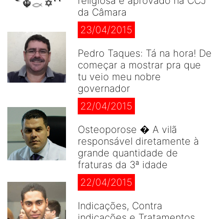
religiosa é aprovado na CCJ
da Câmara
23/04/2015
Pedro Taques: Tá na hora! De
começar a mostrar pra que
tu veio meu nobre
governador
22/04/2015
Osteoporose � A vilã
responsável diretamente à
grande quantidade de
fraturas da 3ª idade
22/04/2015
Indicações, Contra
indicações e Tratamentos