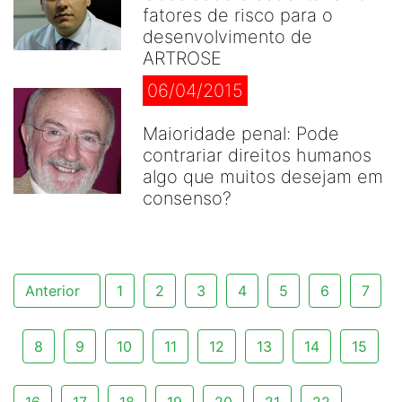
fatores de risco para o
desenvolvimento de
ARTROSE
06/04/2015
Maioridade penal: Pode
contrariar direitos humanos
algo que muitos desejam em
consenso?
Anterior
1
2
3
4
5
6
7
8
9
10
11
12
13
14
15