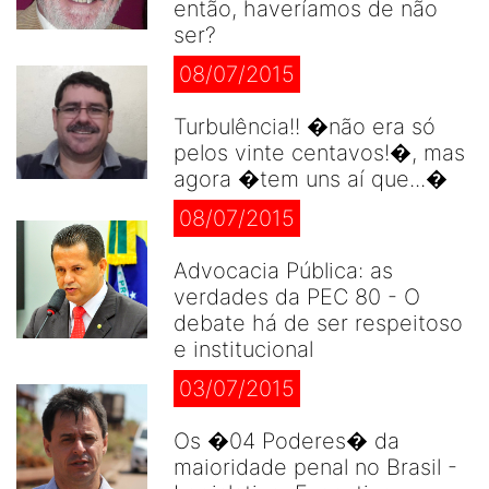
então, haveríamos de não
ser?
08/07/2015
Turbulência!! �não era só
pelos vinte centavos!�, mas
agora �tem uns aí que...�
08/07/2015
Advocacia Pública: as
verdades da PEC 80 - O
debate há de ser respeitoso
e institucional
03/07/2015
Os �04 Poderes� da
maioridade penal no Brasil -