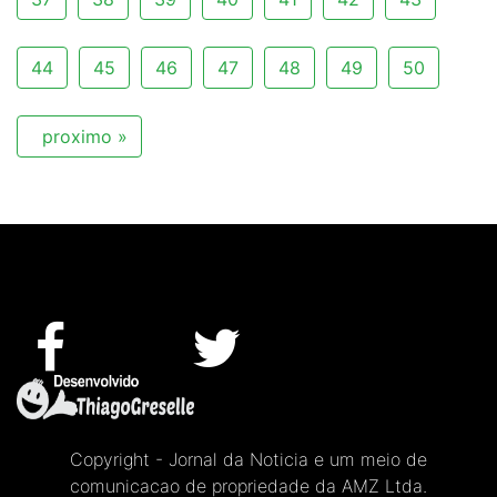
44
45
46
47
48
49
50
proximo »
Copyright - Jornal da Noticia e um meio de
comunicacao de propriedade da AMZ Ltda.