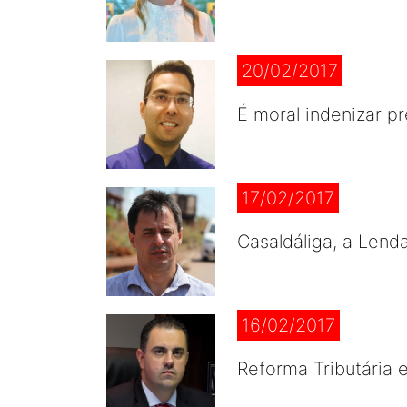
20/02/2017
É moral indenizar p
17/02/2017
Casaldáliga, a Lend
16/02/2017
Reforma Tributária 