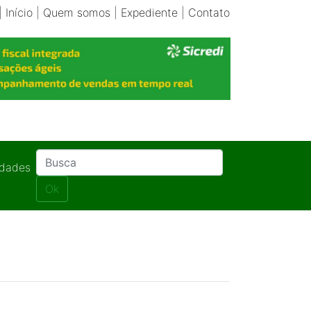
|
Início
|
Quem somos
|
Expediente
|
Contato
idades
Ok