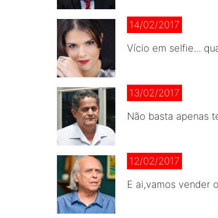
14/02/2017
Vício em selfie... 
13/02/2017
Não basta apenas te
12/02/2017
E ai,vamos vender o