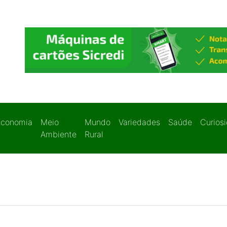
Economia
Meio
Mundo
Variedades
Saúde
Curios
Ambiente
Rural