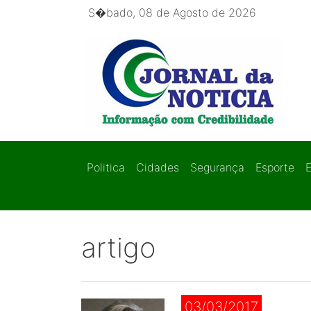
S�bado, 08 de Agosto de 2026
Politica
Cidades
Segurança
Esporte
artigo
03/03/2017