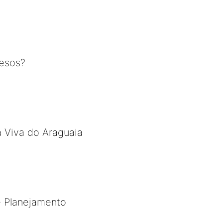
resos?
a Viva do Araguaia
e Planejamento