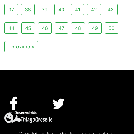
37
38
39
40
41
42
43
44
45
46
47
48
49
50
proximo »
Copyright - Jornal da Noticia e um meio de