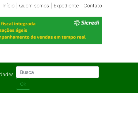
|
Início
|
Quem somos
|
Expediente
|
Contato
idades
Ok