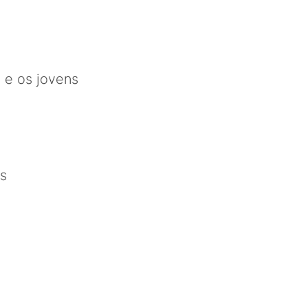
 e os jovens
is