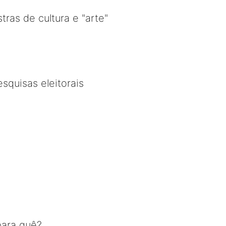
ras de cultura e "arte"
squisas eleitorais
para quê?