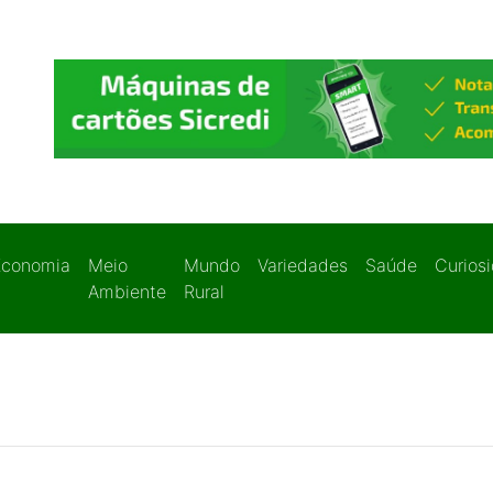
Economia
Meio
Mundo
Variedades
Saúde
Curios
Ambiente
Rural