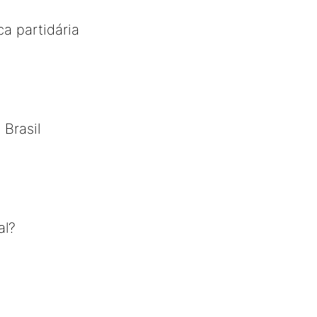
ca partidária
 Brasil
al?